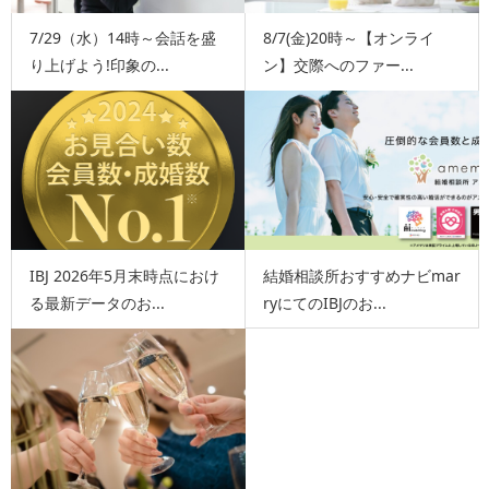
7/29（水）14時～会話を盛
8/7(金)20時～【オンライ
り上げよう!印象の...
ン】交際へのファー...
IBJ 2026年5月末時点におけ
結婚相談所おすすめナビmar
る最新データのお...
ryにてのIBJのお...