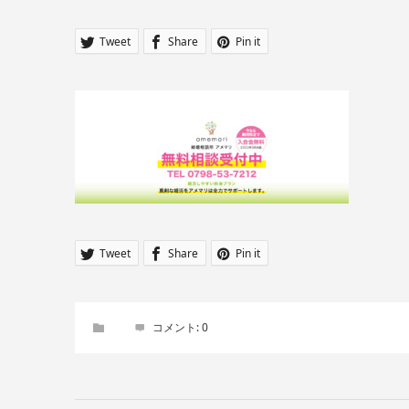
Tweet
Share
Pin it
Tweet
Share
Pin it
コメント:
0