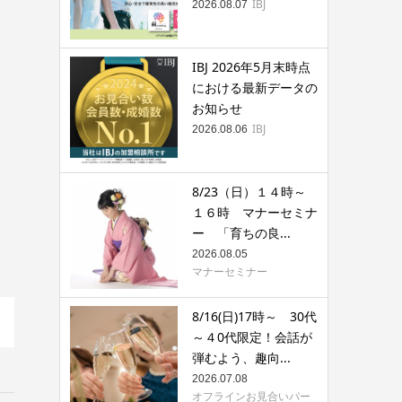
IBJ
2026.08.07
IBJ 2026年5月末時点
における最新データの
お知らせ
IBJ
2026.08.06
8/23（日）１４時～
１６時 マナーセミナ
ー 「育ちの良...
2026.08.05
マナーセミナー
8/16(日)17時～ 30代
～４0代限定！会話が
弾むよう、趣向...
2026.07.08
オフラインお見合いパー