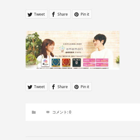
Tweet
Share
Pin it
Tweet
Share
Pin it
コメント:
0