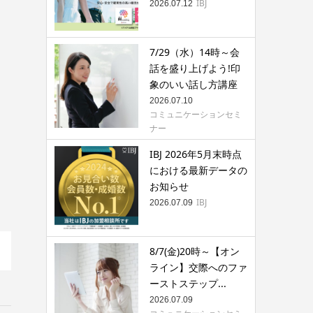
IBJ
2026.07.12
7/29（水）14時～会
話を盛り上げよう!印
象のいい話し方講座
2026.07.10
コミュニケーションセミ
ナー
IBJ 2026年5月末時点
における最新データの
お知らせ
IBJ
2026.07.09
8/7(金)20時～【オン
ライン】交際へのファ
ーストステップ...
2026.07.09